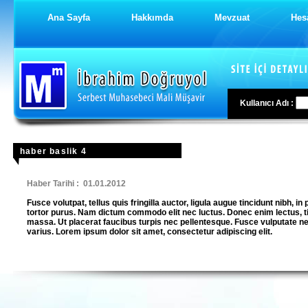
Ana Sayfa
Hakkımda
Mevzuat
Hes
Kullanıcı Adı :
haber baslik 4
Haber Tarihi : 01.01.2012
Fusce volutpat, tellus quis fringilla auctor, ligula augue tincidunt nibh, in 
tortor purus. Nam dictum commodo elit nec luctus. Donec enim lectus, ti
massa. Ut placerat faucibus turpis nec pellentesque. Fusce vulputate neq
varius. Lorem ipsum dolor sit amet, consectetur adipiscing elit.